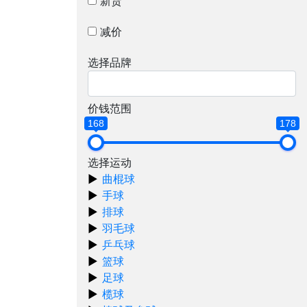
新货
减价
选择品牌
价钱范围
168
178
选择运动
曲棍球
手球
排球
羽毛球
乒乓球
篮球
足球
榄球