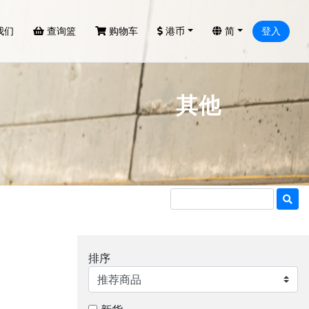
我们
查询篮
购物车
港币
简
登入
其他
排序