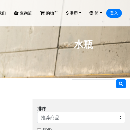
我们
查询篮
购物车
港币
简
登入
水瓶
排序