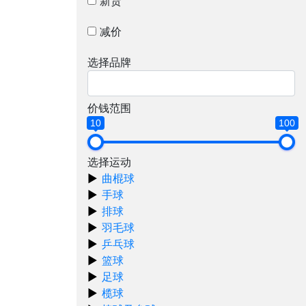
新货
减价
选择品牌
价钱范围
10
100
选择运动
曲棍球
手球
排球
羽毛球
乒乓球
篮球
足球
榄球