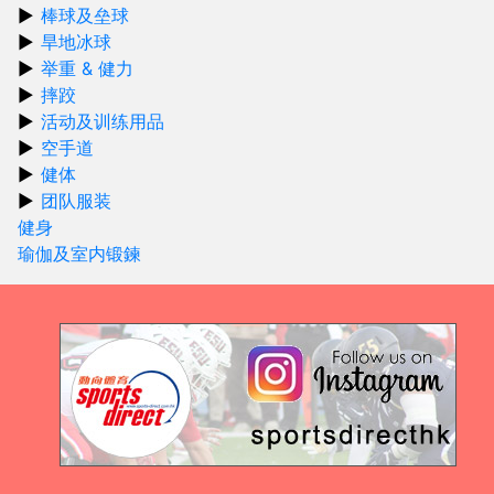
棒球及垒球
旱地冰球
举重 & 健力
摔跤
活动及训练用品
空手道
健体
团队服装
健身
瑜伽及室内锻鍊