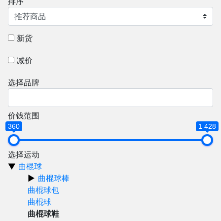
排序
新货
减价
选择品牌
价钱范围
360
1 428
选择运动
曲棍球
曲棍球棒
曲棍球包
曲棍球
曲棍球鞋