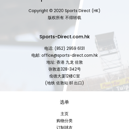
Copyright © 2020 Sports Direct (HK)
版权所有 不得转载
Sports-Direct.com.hk
电话: (852) 2959 6131
电邮: office@sports-direct.com.hk
地址: 香港 九龙 佐敦
弥敦道328-342号
俭德大厦12楼C室
(地铁 佐敦站 B1 出口)
选单
主页
购物分类
订制球衣