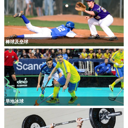
棒球及垒球
旱地冰球