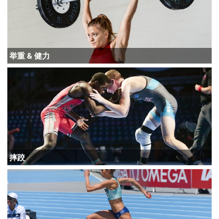
举重 & 健力
摔跤