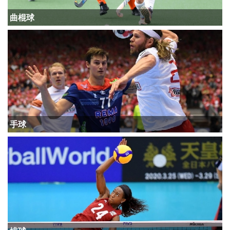
曲棍球
手球