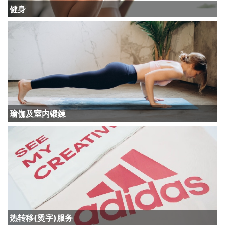
健身
瑜伽及室内锻鍊
热转移(烫字)服务