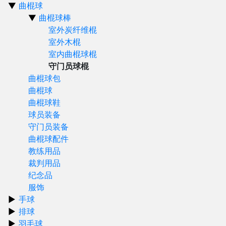
曲棍球
曲棍球棒
室外炭纤维棍
室外木棍
室内曲棍球棍
守门员球棍
曲棍球包
曲棍球
曲棍球鞋
球员装备
守门员装备
曲棍球配件
教练用品
裁判用品
纪念品
服饰
手球
排球
羽毛球