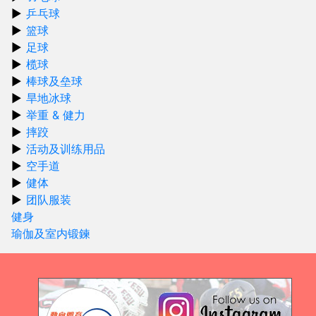
乒乓球
篮球
足球
榄球
棒球及垒球
旱地冰球
举重 & 健力
摔跤
活动及训练用品
空手道
健体
团队服装
健身
瑜伽及室内锻鍊