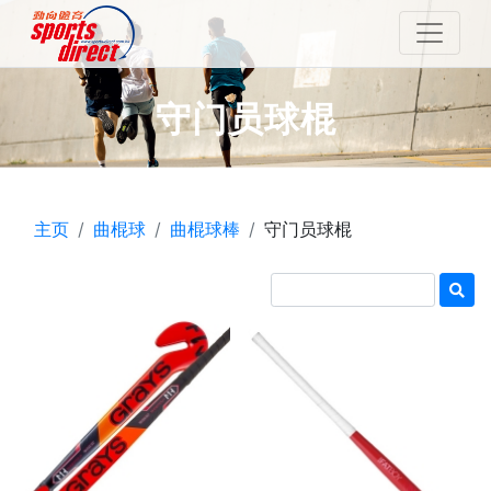
守门员球棍
主页
曲棍球
曲棍球棒
守门员球棍