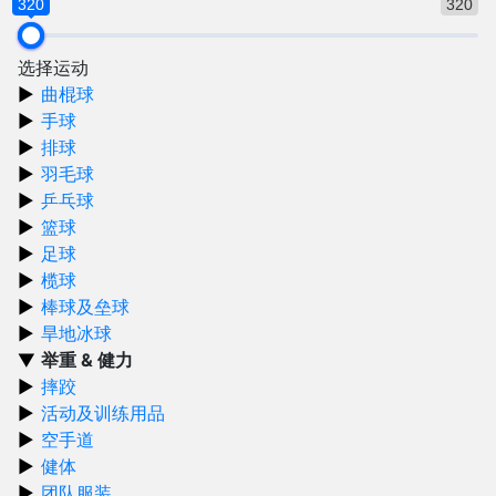
320
320
选择运动
曲棍球
手球
排球
羽毛球
乒乓球
篮球
足球
榄球
棒球及垒球
旱地冰球
举重 & 健力
摔跤
活动及训练用品
空手道
健体
团队服装