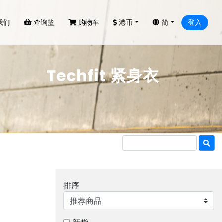
我们
查询篮
购物车
港币
简
登入
Techfit 紧身衣
排序