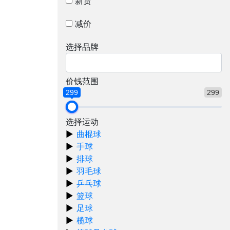
新货
减价
选择品牌
价钱范围
299
299
选择运动
曲棍球
手球
排球
羽毛球
乒乓球
篮球
足球
榄球