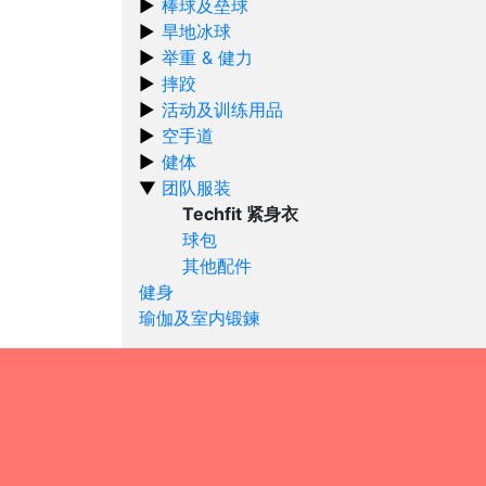
棒球及垒球
旱地冰球
举重 & 健力
摔跤
活动及训练用品
空手道
健体
团队服装
Techfit 紧身衣
球包
其他配件
健身
瑜伽及室内锻鍊