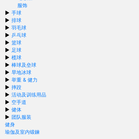
服饰
手球
排球
羽毛球
乒乓球
篮球
足球
榄球
棒球及垒球
旱地冰球
举重 & 健力
摔跤
活动及训练用品
空手道
健体
团队服装
健身
瑜伽及室内锻鍊