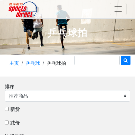
乒乓球拍
主页
乒乓球
乒乓球拍
排序
新货
减价