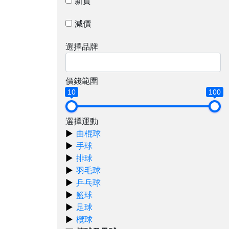
新貨
減價
選擇品牌
價錢範圍
10
100
選擇運動
曲棍球
手球
排球
羽毛球
乒乓球
籃球
足球
欖球