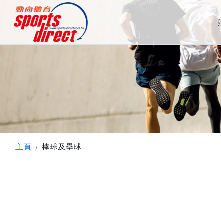
主頁
棒球及壘球