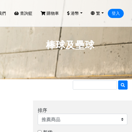
我們
查詢籃
購物車
港幣
繁
登入
棒球及壘球
排序