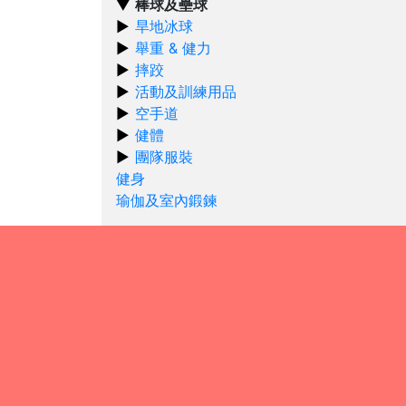
棒球及壘球
旱地冰球
舉重 & 健力
摔跤
活動及訓練用品
空手道
健體
團隊服裝
健身
瑜伽及室內鍛鍊