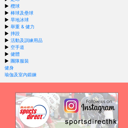
欖球
棒球及壘球
旱地冰球
舉重 & 健力
摔跤
活動及訓練用品
空手道
健體
團隊服裝
健身
瑜伽及室內鍛鍊