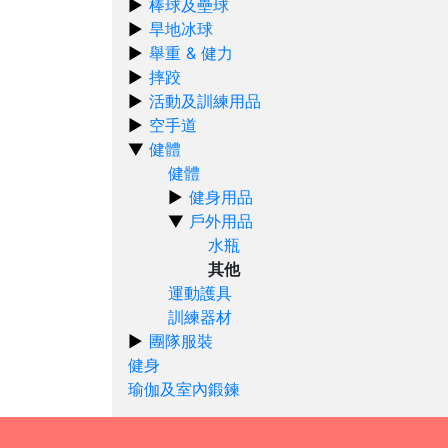
棒球及壘球
旱地冰球
舉重 & 健力
摔跤
活動及訓練用品
空手道
健體
健體
健身用品
戶外用品
水瓶
其他
運動護具
訓練器材
團隊服裝
健身
瑜伽及室內鍛鍊