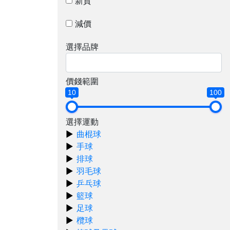
新貨
減價
選擇品牌
價錢範圍
10
100
選擇運動
曲棍球
手球
排球
羽毛球
乒乓球
籃球
足球
欖球