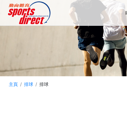
主頁
排球
排球