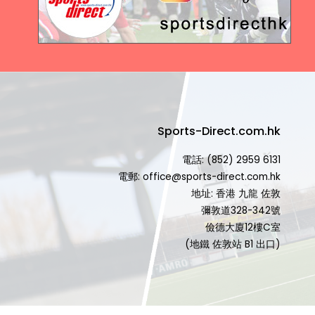
Sports-Direct.com.hk
電話: (852) 2959 6131
電郵: office@sports-direct.com.hk
地址: 香港 九龍 佐敦
彌敦道328-342號
儉德大廈12樓C室
(地鐵 佐敦站 B1 出口)