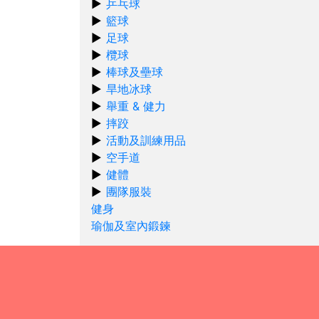
乒乓球
籃球
足球
欖球
棒球及壘球
旱地冰球
舉重 & 健力
摔跤
活動及訓練用品
空手道
健體
團隊服裝
健身
瑜伽及室內鍛鍊