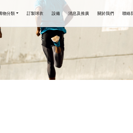
購物分類
訂製球衣
設備
消息及推廣
關於我們
聯絡