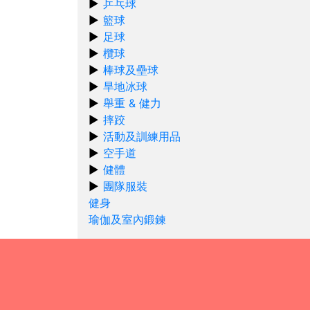
乒乓球
籃球
足球
欖球
棒球及壘球
旱地冰球
舉重 & 健力
摔跤
活動及訓練用品
空手道
健體
團隊服裝
健身
瑜伽及室內鍛鍊