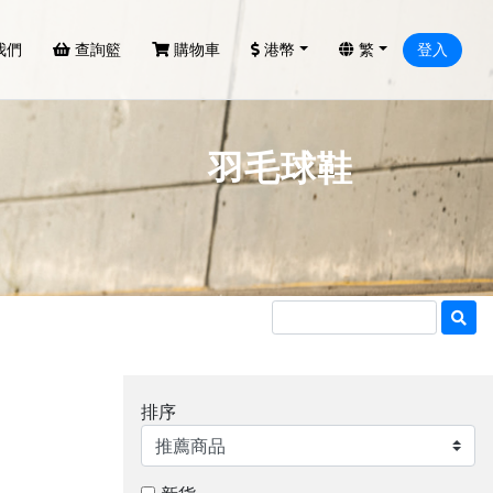
我們
查詢籃
購物車
港幣
繁
登入
羽毛球鞋
排序