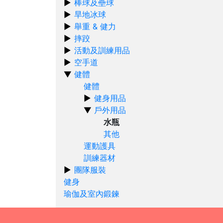
棒球及壘球
旱地冰球
舉重 & 健力
摔跤
活動及訓練用品
空手道
健體
健體
健身用品
戶外用品
水瓶
其他
運動護具
訓練器材
團隊服裝
健身
瑜伽及室內鍛鍊