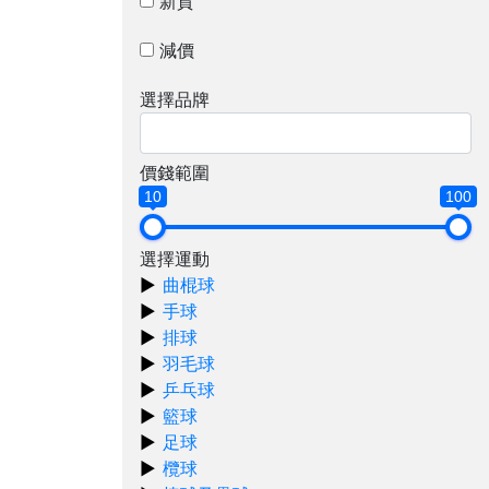
新貨
減價
選擇品牌
價錢範圍
10
100
選擇運動
曲棍球
手球
排球
羽毛球
乒乓球
籃球
足球
欖球