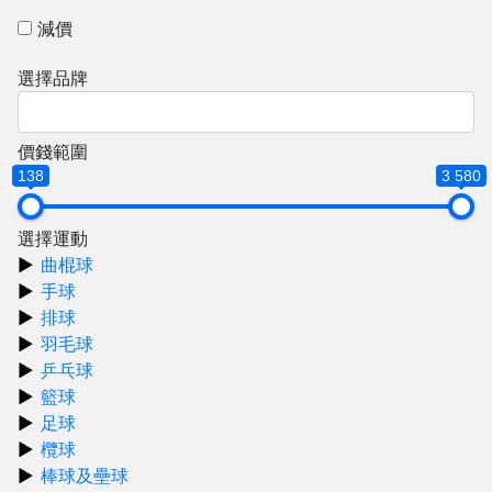
減價
選擇品牌
價錢範圍
138
3 580
選擇運動
曲棍球
手球
排球
羽毛球
乒乓球
籃球
足球
欖球
棒球及壘球