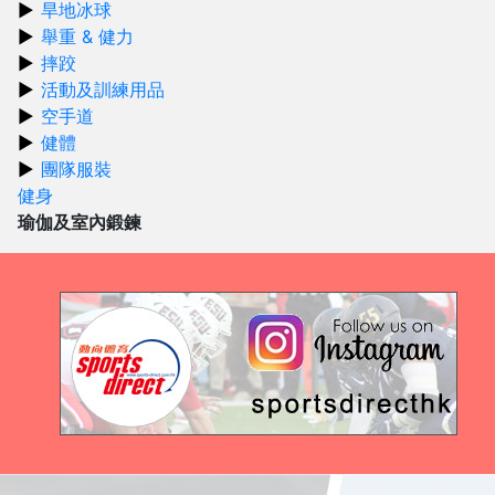
旱地冰球
舉重 & 健力
摔跤
活動及訓練用品
空手道
健體
團隊服裝
健身
瑜伽及室內鍛鍊