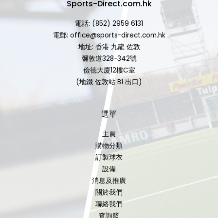
Sports-Direct.com.hk
電話: (852) 2959 6131
電郵: office@sports-direct.com.hk
地址: 香港 九龍 佐敦
彌敦道328-342號
儉德大廈12樓C室
(地鐵 佐敦站 B1 出口)
選單
主頁
購物分類
訂製球衣
設備
消息及推廣
關於我們
聯絡我們
查詢籃