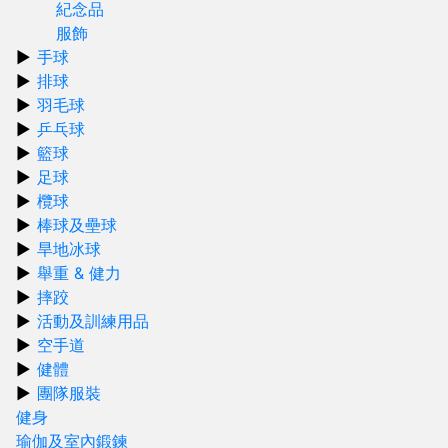
紀念品
服飾
手球
排球
羽毛球
乒乓球
籃球
足球
欖球
棒球及壘球
旱地冰球
舉重 & 健力
摔跤
活動及訓練用品
空手道
健體
團隊服裝
健身
瑜伽及室內鍛鍊