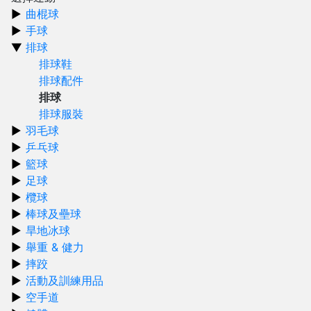
曲棍球
手球
排球
排球鞋
排球配件
排球
排球服裝
羽毛球
乒乓球
籃球
足球
欖球
棒球及壘球
旱地冰球
舉重 & 健力
摔跤
活動及訓練用品
空手道