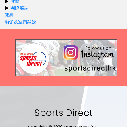
健體
團隊服裝
健身
瑜伽及室內鍛鍊
Sports Direct