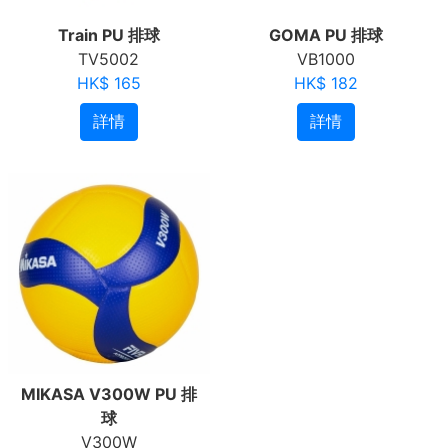
Train PU 排球
GOMA PU 排球
TV5002
VB1000
HK$ 165
HK$ 182
詳情
詳情
MIKASA V300W PU 排
球
V300W