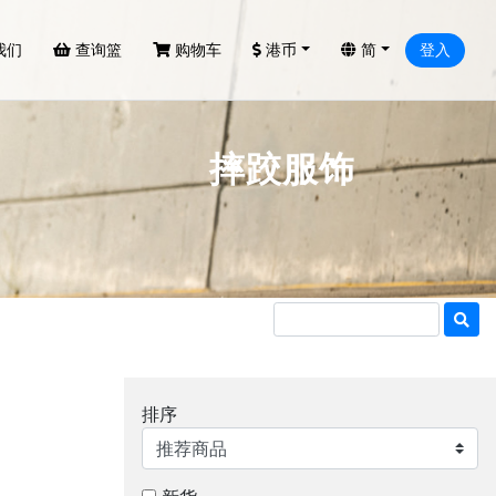
我们
查询篮
购物车
港币
简
登入
摔跤服饰
排序