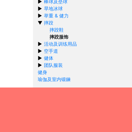
棒球及垒球
旱地冰球
举重 & 健力
摔跤
摔跤鞋
摔跤服饰
活动及训练用品
空手道
健体
团队服装
健身
瑜伽及室内锻鍊