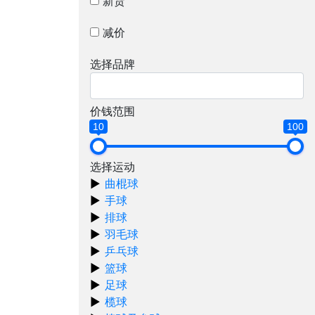
新货
减价
选择品牌
价钱范围
10
100
选择运动
曲棍球
手球
排球
羽毛球
乒乓球
篮球
足球
榄球