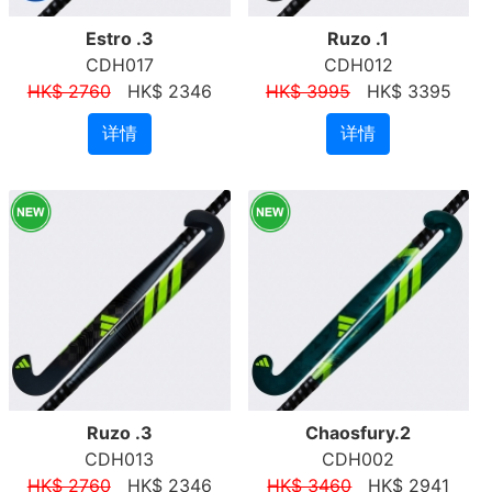
Estro .3
Ruzo .1
CDH017
CDH012
HK$ 2760
HK$ 2346
HK$ 3995
HK$ 3395
详情
详情
Ruzo .3
Chaosfury.2
CDH013
CDH002
HK$ 2760
HK$ 2346
HK$ 3460
HK$ 2941