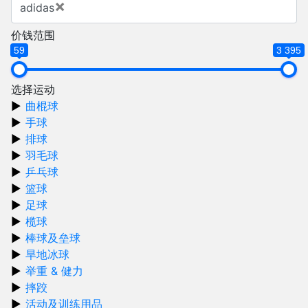
×
adidas
价钱范围
59
3 395
选择运动
曲棍球
手球
排球
羽毛球
乒乓球
篮球
足球
榄球
棒球及垒球
旱地冰球
举重 & 健力
摔跤
活动及训练用品