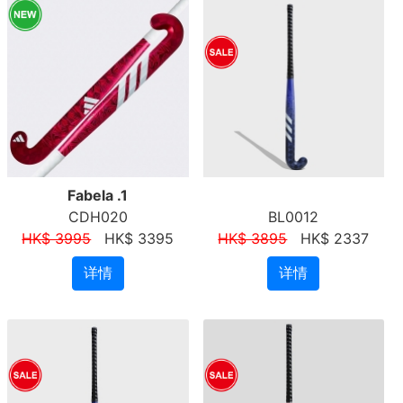
Fabela .1
CDH020
BL0012
HK$ 3995
HK$ 3395
HK$ 3895
HK$ 2337
详情
详情